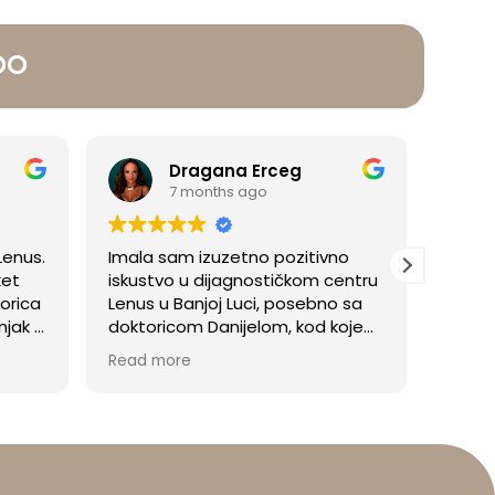
 00
Dragana Erceg
7 months ago
Lenus.
Imala sam izuzetno pozitivno
Sve p
ket
iskustvo u dijagnostičkom centru
uslug
orica
Lenus u Banjoj Luci, posebno sa
jako p
njak i
doktoricom Danijelom, kod koje
defin
ema
sam radila mamografiju i UZV u
Read more
Read 
 kao
okviru paketa Lady 40+.
.
ljna,
Doktorica Danijela je izuzetno
ušta
stručna, temeljita i profesionalna,
m na
ali ono što je čini posebnom
stveni
jeste njen ljudski, smiren i