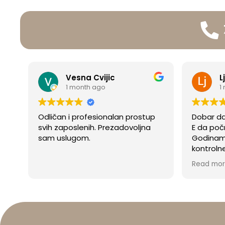
Vesna Cvijic
L
1 month ago
1
Odličan i profesionalan prostup
Dobar dan
svih zaposlenih. Prezadovoljna
E da poč
sam uslugom.
Godinam
kontroln
trebala s
Read mo
To nije b
je bilo v
pregleda
Osoba sa
ulazi u 
naglih p