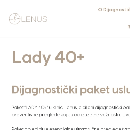
O Dijagnosti
Lady 40+
Dijagnostički paket us
Paket “LADY 40+” u klinici Lenus je ciljani dijagnostički 
preventivne preglede koji su od izuzetne važnosti u ovo
Paket objedinjuje esencijalne ultrazvučne preglede (vrata