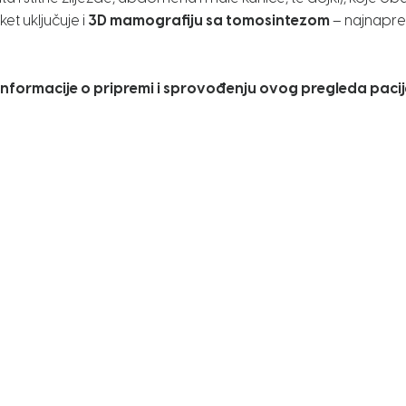
et uključuje i
3D mamografiju sa tomosintezom
– najnapre
informacije o pripremi i sprovođenju ovog pregleda pacij