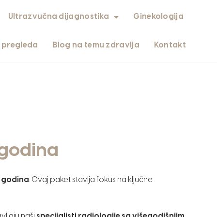
Ultrazvučna dijagnostika
Ginekologija
i pregleda
Blog na temu zdravlja
Kontakt
 godina
0 godina
. Ovaj paket stavlja fokus na ključne
vljaju naši
specijalisti radiologije sa višegodišnjim