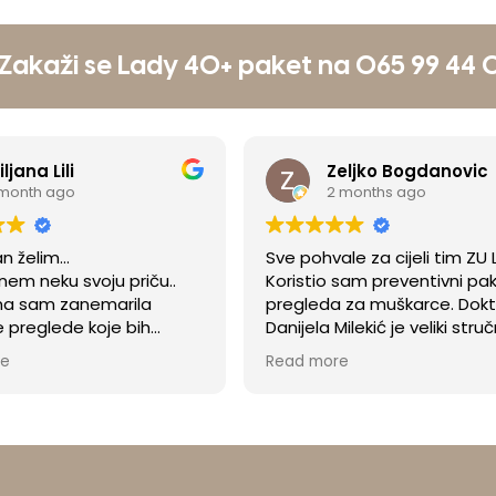
Zakaži se Lady 40+ paket na 065 99 44
jiljana Lili
Zeljko Bogdanovic
 month ago
2 months ago
 želim...
Sve pohvale za cijeli tim ZU 
nem neku svoju priču..
Koristio sam preventivni pa
a sam zanemarila
pregleda za muškarce. Dokt
e preglede koje bih
Danijela Milekić je veliki struč
vaka žena obavljati...
prije svega veliki čovjek. Pr
re
Read more
ila jedna ili dve godine to
svakom pacijentu odnosi se
iše od 15 godina bez
prema članu svoje porodice
.
Veoma je posvećena i teme
m u prelaznoj dobi koja
ni najmanju sumnju ne prep
meno pauzu pa dolazi i do
slučaju. Zahvaljujući njoj sa
romjena u organizmu...
vrijeme otkrio i riješio zdrav