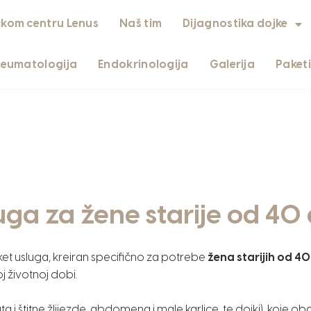
čkom centru Lenus
Naš tim
Dijagnostika dojke
Reumatologija
Endokrinologija
Galerija
Paket
luga za žene starije od 40
paket usluga, kreiran specifično za potrebe
žena starijih od 4
j životnoj dobi.
 i štitne žlijezde, abdomena i male karlice, te dojki), koje oba