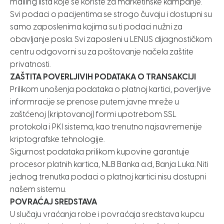
mailing lista koje se koriste za marketinške kampanje.
Svi podaci o pacijentima se strogo čuvaju i dostupni su
samo zaposlenima kojima su ti podaci nužni za
obavljanje posla. Svi zaposleni u LENUS dijagnostičkom
centru odgovorni su za poštovanje načela zaštite
privatnosti.
ZAŠTITA POVERLJIVIH PODATAKA O TRANSAKCIJI
Prilikom unošenja podataka o platnoj kartici, poverljive
informracije se prenose putem javne mreže u
zaštćenoj (kriptovanoj) formi upotrebom SSL
protokola i PKI sistema, kao trenutno najsavremenije
kriptografske tehnologije.
Sigurnost podataka prilikom kupovine garantuje
procesor platnih kartica, NLB Banka a.d, Banja Luka. Niti
jednog trenutka podaci o platnoj kartici nisu dostupni
našem sistemu.
POVRAĆAJ SREDSTAVA
U slučaju vraćanja robe i povraćaja sredstava kupcu