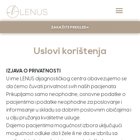
ZAKAŽITE PREGLED
Uslovi korištenja
IZJAVA O PRIVATNOSTI
U ime LENUS dijagnostičkog centra obavezujemo se
da ćemo čuvati privatnost svih naših pacijenata.
Prikupljamo samo neophodne, osnovne podatke o
pacijentima i podatke neophodne za poslovanje i
informisanje u skladu sa dobrim poslovnim običajima i
u cilju pružanja kvalitetne usluge.
Dajemo pacijentima mogućnost izbora uključujući
mogućnost odluke da li žele ili ne da se izbrišu sa