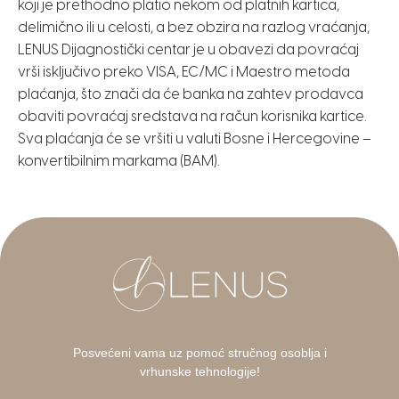
koji je prethodno platio nekom od platnih kartica,
delimično ili u celosti, a bez obzira na razlog vraćanja,
LENUS Dijagnostički centar je u obavezi da povraćaj
vrši isključivo preko VISA, EC/MC i Maestro metoda
plaćanja, što znači da će banka na zahtev prodavca
obaviti povraćaj sredstava na račun korisnika kartice.
Sva plaćanja će se vršiti u valuti Bosne i Hercegovine –
konvertibilnim markama (BAM).
Posvećeni vama uz pomoć stručnog osoblja i
vrhunske tehnologije!