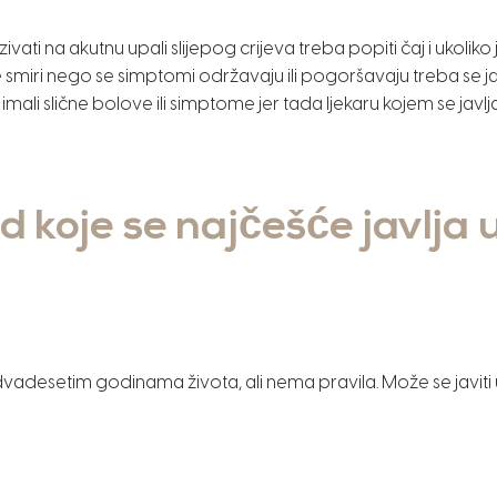
i na akutnu upali slijepog crijeva treba popiti čaj i ukoliko j
i ne smiri nego se simptomi održavaju ili pogoršavaju treba se 
imali slične bolove ili simptome jer tada ljekaru kojem se jav
 koje se najčešće javlja 
dvadesetim godinama života, ali nema pravila. Može se javiti u b