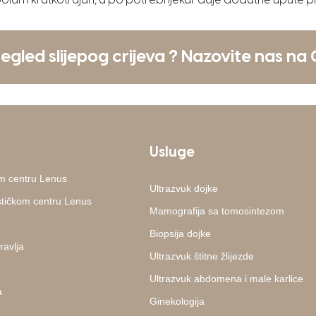
lan i kratkotrajan, a po potrebi ljekar daje dodatne upute 
egled slijepog crijeva ? Nazovite nas na
Usluge
m centru Lenus
Ultrazvuk dojke
ostičkom centru Lenus
Mamografija sa tomosintezom
a
Biopsija dojke
ravlja
Ultrazvuk štitne žlijezde
Ultrazvuk abdomena i male karlice
a
Ginekologija