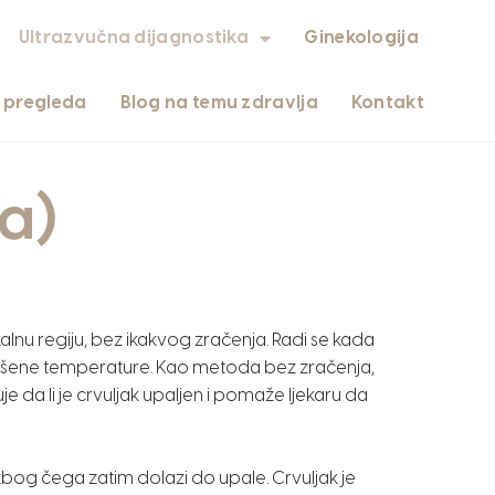
Ultrazvučna dijagnostika
Ginekologija
i pregleda
Blog na temu zdravlja
Kontakt
ka)
kalnu regiju, bez ikakvog zračenja. Radi se kada
ovišene temperature. Kao metoda bez zračenja,
da li je crvuljak upaljen i pomaže ljekaru da
 zbog čega zatim dolazi do upale. Crvuljak je