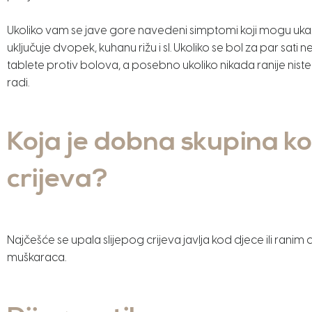
Ukoliko vam se jave gore navedeni simptomi koji mogu ukazivat
uključuje dvopek, kuhanu rižu i sl. Ukoliko se bol za par sat
tablete protiv bolova, a posebno ukoliko nikada ranije niste 
radi.
Koja je dobna skupina kod
crijeva?
Najčešće se upala slijepog crijeva javlja kod djece ili ranim 
muškaraca.