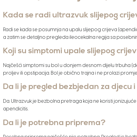
Kada se radi ultrazvuk slijepog crij
Radi se kada se posumnja na upalu slijepog crijeva (apendicit
a zatim se detaljno pregleda ileocekalna regija sa posebni
Koji su simptomi upale slijepog crije
Najčešći simptomi su bol u donjem desnom dijelu trbuha (
proljev ili opstipacija. Bol je obično trajna i ne prolazi prom
Da li je pregled bezbjedan za djecu 
Da. Ultrazvuk je bezbolna pretraga koja ne koristi jonizuj
apendicitis.
Da li je potrebna priprema?