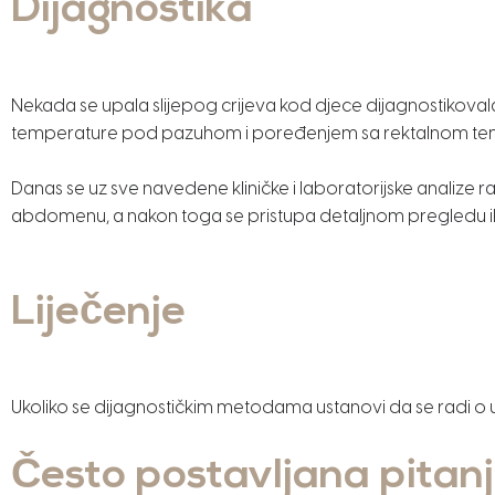
Dijagnostika
Nekada se upala slijepog crijeva kod djece dijagnostikovala
temperature pod pazuhom i poređenjem sa rektalnom tempe
Danas se uz sve navedene kliničke i laboratorijske analize rad
abdomenu, a nakon toga se pristupa detaljnom pregledu ile
Liječenje
Ukoliko se dijagnostičkim metodama ustanovi da se radi o upa
Često postavljana pitan