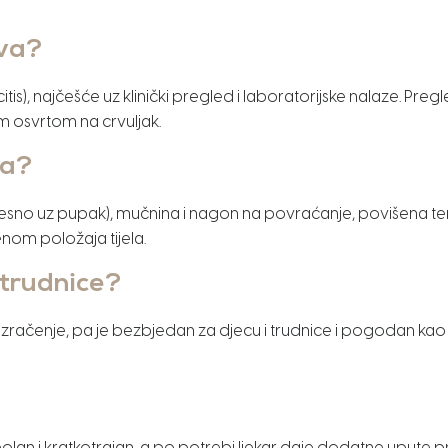
eva?
is), najčešće uz klinički pregled i laboratorijske nalaze. Preg
m osvrtom na crvuljak.
va?
desno uz pupak), mučnina i nagon na povraćanje, povišena t
jenom položaja tijela.
i trudnice?
uće zračenje, pa je bezbjedan za djecu i trudnice i pogodan 