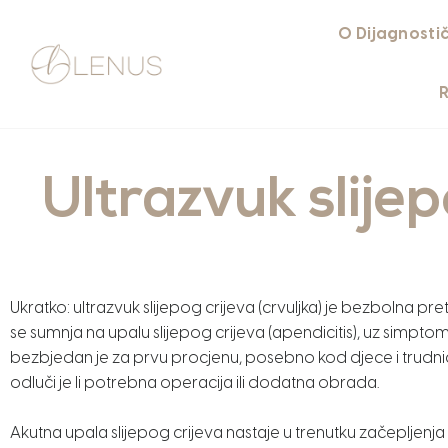
O Dijagnosti
Ultrazvuk slijep
Ukratko: ultrazvuk slijepog crijeva (crvuljka) je bezbolna pr
se sumnja na upalu slijepog crijeva (apendicitis), uz sim
bezbjedan je za prvu procjenu, posebno kod djece i trudnic
odluči je li potrebna operacija ili dodatna obrada.
Akutna upala slijepog crijeva nastaje u trenutku začepljenja