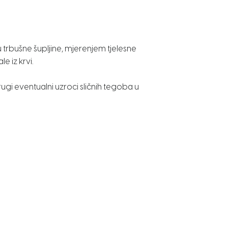
 trbušne šupljine, mjerenjem tjelesne
 iz krvi.
drugi eventualni uzroci sličnih tegoba u