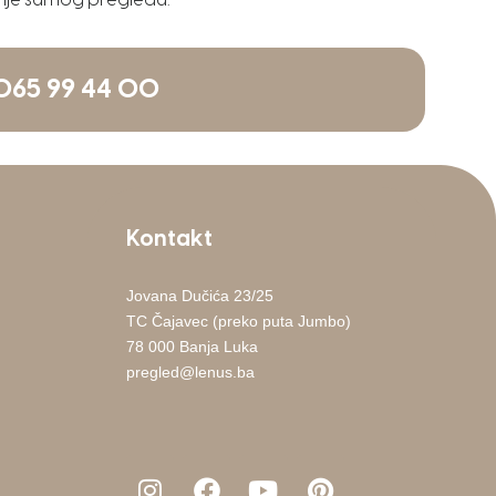
prije samog pregleda.
 065 99 44 00
Kontakt
Jovana Dučića 23/25
TC Čajavec (preko puta Jumbo)
78 000 Banja Luka
pregled@lenus.ba