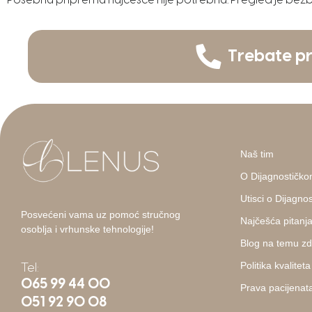
Posebna priprema najčešće nije potrebna. Pregled je bezbo
Trebate pr
Naš tim
O Dijagnostičko
Utisci o Dijagn
Posvećeni vama uz pomoć stručnog
Najčešća pitanj
osoblja i vrhunske tehnologije!
Blog na temu zd
Politika kvaliteta
Tel:
065 99 44 00
Prava pacijenat
051 92 90 08