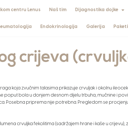
čkom centru Lenus
Naš tim
Dijagnostika dojke
Reumatologija
Endokrinologija
Galerija
Paket
og crijeva (crvulj
etraga koja zvučnim talasima prikazuje crvuljak i okolnu ileoce
ptome poput bola u donjem desnom dijelu trbuha, mučnine i p
a. Posebna priprema nije potrebna. Pregledom se procjenjuje 
 lumena crvuljka fekolitima (sadržajem hrane i kaše u crijevu),