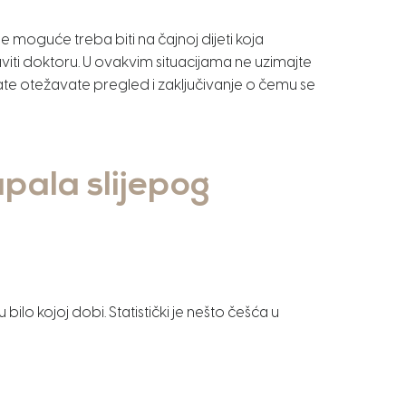
e moguće treba biti na čajnoj dijeti koja
javiti doktoru. U ovakvim situacijama ne uzimajte
ljate otežavate pregled i zaključivanje o čemu se
upala slijepog
ilo kojoj dobi. Statistički je nešto češća u