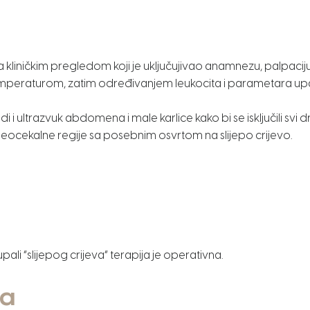
 kliničkim pregledom koji je uključujivao anamnezu, palpaciju
raturom, zatim određivanjem leukocita i parametara upale
i i ultrazvuk abdomena i male karlice kako bi se isključili svi 
ocekalne regije sa posebnim osvrtom na slijepo crijevo.
li “slijepog crijeva” terapija je operativna.
ja