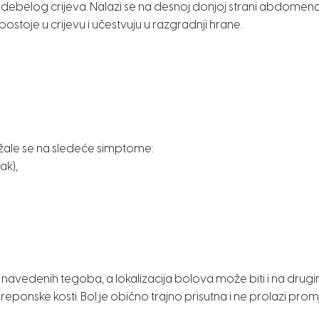
ela debelog crijeva. Nalazi se na desnoj donjoj strani abdom
ostoje u crijevu i učestvuju u razgradnji hrane.
ka, žale se na sledeće simptome:
ak),
navedenih tegoba, a lokalizacija bolova može biti i na drugim
reponske kosti. Bol je obično trajno prisutna i ne prolazi pro