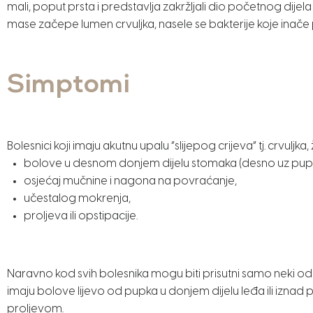
mali, poput prsta i predstavlja zakržljali dio početnog dij
mase začepe lumen crvuljka, nasele se bakterije koje inače p
Simptomi
Bolesnici koji imaju akutnu upalu “slijepog crijeva” tj. crvulj
bolove u desnom donjem dijelu stomaka (desno uz pup
osjećaj mučnine i nagona na povraćanje,
učestalog mokrenja,
proljeva ili opstipacije.
Naravno kod svih bolesnika mogu biti prisutni samo neki od 
imaju bolove lijevo od pupka u donjem dijelu leđa ili iznad p
proljevom.