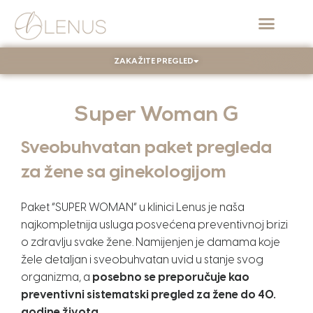
ZAKAŽITE PREGLED
Super Woman G
Sveobuhvatan paket pregleda
za žene sa ginekologijom
Paket “SUPER WOMAN” u klinici Lenus je naša
najkompletnija usluga posvećena preventivnoj brizi
o zdravlju svake žene. Namijenjen je damama koje
žele detaljan i sveobuhvatan uvid u stanje svog
organizma, a
posebno se preporučuje kao
preventivni sistematski pregled za žene do 40.
godine života
.