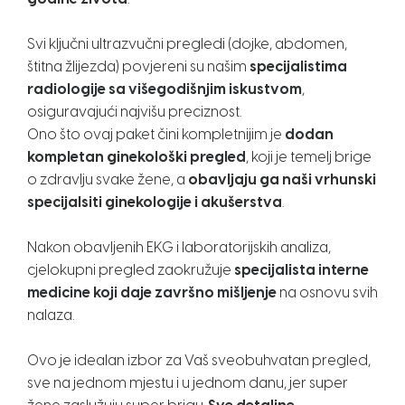
Svi ključni ultrazvučni pregledi (dojke, abdomen,
štitna žlijezda) povjereni su našim
specijalistima
radiologije sa višegodišnjim iskustvom
,
osiguravajući najvišu preciznost.
Ono što ovaj paket čini kompletnijim je
dodan
kompletan ginekološki pregled
, koji je temelj brige
o zdravlju svake žene, a
obavljaju ga naši vrhunski
specijalsiti ginekologije i akušerstva
.
Nakon obavljenih EKG i laboratorijskih analiza,
cjelokupni pregled zaokružuje
specijalista interne
medicine koji daje završno mišljenje
na osnovu svih
nalaza.
Ovo je idealan izbor za Vaš sveobuhvatan pregled,
sve na jednom mjestu i u jednom danu, jer super