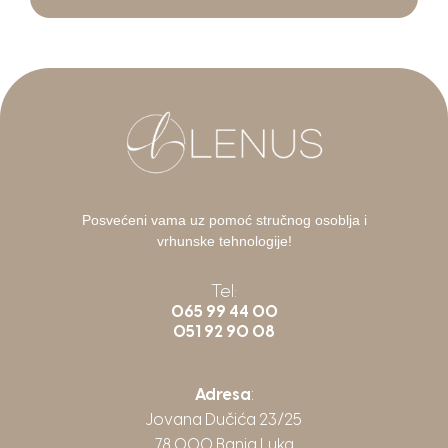
Posvećeni vama uz pomoć stručnog osoblja i
vrhunske tehnologije!
Tel:
065 99 44 00
051 92 90 08
Adresa
:
Jovana Dučića 23/25
78 000 Banja Luka