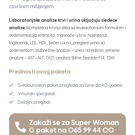
završnim mišljenjem
Laboratorijske analize krvi i urina uključuju sledeće
analize
(kompletna krvna slika sa leukocitarnom formulom i
sedimentacija eritrocita, masnoće u krvi: holesterol,
trigliceridi, LDL, HDL, šećer u krvi, pregled urina sa
sedimentom, bubrežne analize – urea i kreatinin, jetrene
analize – AST i ALT, GGT, analiza štitne žlijezde fT4, TSH)
Prednosti ovog paketa
Sveobuhvatan paket pregleda za žene do 40. godine
Vrhunski specijalisti
Detaljni pregledi
Zakaži se za Super Woman
G paket na 065 99 44 00