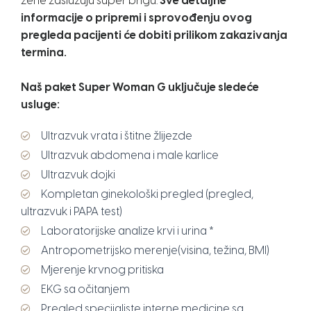
žene zaslužuju super brigu.
Sve detaljne
informacije o pripremi i sprovođenju ovog
pregleda pacijenti će dobiti prilikom zakazivanja
termina.
Naš paket Super Woman G uključuje sledeće
usluge:
Ultrazvuk vrata i štitne žlijezde
Ultrazvuk abdomena i male karlice
Ultrazvuk dojki
Kompletan ginekološki pregled (pregled,
ultrazvuk i PAPA test)
Laboratorijske analize krvi i urina *
Antropometrijsko merenje(visina, težina, BMI)
Mjerenje krvnog pritiska
EKG sa očitanjem
Pregled specijaliste interne medicine sa