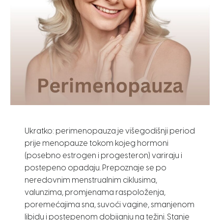
Ukratko: perimenopauza je višegodišnji period
prije menopauze tokom kojeg hormoni
(posebno estrogen i progesteron) variraju i
postepeno opadaju. Prepoznaje se po
neredovnim menstrualnim ciklusima,
valunzima, promjenama raspoloženja,
poremećajima sna, suvoći vagine, smanjenom
libidu i postepenom dobijanju na težini. Stanje