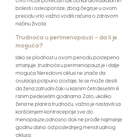
Ovo može povećati rizik od kardiovaskularnih
bolesti i osteoporoze, zbog čega je u ovom
preiodu vrlo važno voditi računa o zdravom
načinu života.
Trudnoća u perimenopauzi – da li je
moguća?
Iako se plodnost u ovom periodu postepeno
smanjuje ,trudnoća u perimenopauzi je i dalje
moguća. Neredovni ciklusi ne znače da
ovulacija potpuno izostaje, te se može desiti
da žena zatrudni čak i u kasnim četrdesetim ili
ranim pedesetim godinama. Zato, ukoliko
žena ne planira trudnoću, važno je nastaviti sa
korišćenjem kontracepcije sve do
menopauze,odnosno dok ne prođe najmanje
godinu dana od poslednjeg menstrualnog
ciklusa.