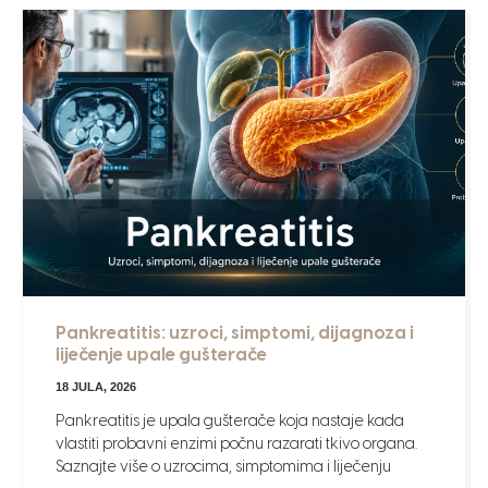
Pankreatitis: uzroci, simptomi, dijagnoza i
liječenje upale gušterače
18 JULA, 2026
Pankreatitis je upala gušterače koja nastaje kada
vlastiti probavni enzimi počnu razarati tkivo organa.
Saznajte više o uzrocima, simptomima i liječenju