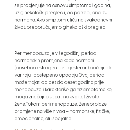
se procjenjuje na osnovu simptoma i godina,
uz ginekološki pregled i, po potrebi, analizu
hormona. Ako simptomi utiču na svakodnevni
život, preporučujemo ginekološki pregled.
Perimenopauza je višegodišnji period
hormonskih promjena kada hormoni
(posebno estrogen i progesteron) počinju da
variraju i postepeno opadaju.Ovaj period
može trajati od pet do deset godina prije
menopauze i karakteriše ga niz simptoma koji
mogu značajno uticati na kvalitet života
žene.Tokom perimenopauze, ženeprolaze
promjene na više nivoa – hormonske, fizičke,
emocionalne, ali i socijalne.