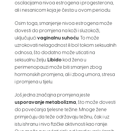
oscilacijama nivoa estrogena i progesterona,
ali i nesanicom koja je česta u ovom periodu.
Osim toga, smanjenje nivoa estrogena može
dovesti do promjena na koži i sluzokoži,
uključujući
vaginalnu suhoću
. To može
uzrokovati nelagodnost ili bol tokom seksualnih
odnosa, što dodatno može uticati na
seksualnu želju.
Libido
kod žena u
perimenopauzi može biti smanjen zbog
hormonskih promjena, ali i zbog umora, stresa
i promjena u tijelu.
Još jedna značajna promjena jeste
usporavanje metabolizma
, što može dovesti
do povećanja tjelesne težine. Mnoge žene
primjećuju da teže održavaju težinu, čak i uz
istu ishranu i nivo fizičke aktivnosti kao ranije.