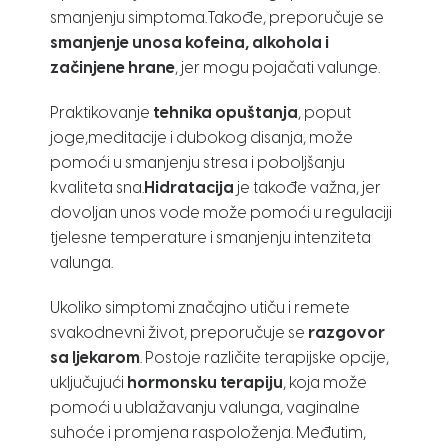
smanjenju simptoma.Takođe, preporučuje se
smanjenje unosa kofeina, alkohola i
začinjene hrane
, jer mogu pojačati valunge.
Praktikovanje
tehnika opuštanja
, poput
joge,meditacije i dubokog disanja, može
pomoći u smanjenju stresa i poboljšanju
kvaliteta sna.
Hidratacija
je takođe važna, jer
dovoljan unos vode može pomoći u regulaciji
tjelesne temperature i smanjenju intenziteta
valunga.
Ukoliko simptomi značajno utiču i remete
svakodnevni život, preporučuje se
razgovor
sa ljekarom
. Postoje različite terapijske opcije,
uključujući
hormonsku terapiju
, koja može
pomoći u ublažavanju valunga, vaginalne
suhoće i promjena raspoloženja. Međutim,