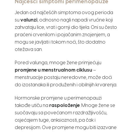
Najčešći simptomi perimenopauze
Jedan od najčešćih simptoma ovog perioda
su
valunzi
, odnosno nagli napadi vrućine koji
zahvataju lice, vrat i gornji dio tijela. Oni su često
praćeni crvenilom i pojačanim znojenjem, a
mogu se javljati i tokom noći, što dodatno
otežava san.
Pored valunga, mnoge žene primjećuju
promjene u menstrualnom ciklusu
–
menstruacije postaju neredovne, može doći
do izostanaka ili produženih i obilnijih krvarenja.
Hormonske promjene u perimenopauzi
takođe utiču na
raspoloženje
. Mnoge žene se
suočavaju sa povećanom razdražljivošću,
osjećajem tuge, anksioznosti, pa čak i
depresijom. Ove promjene mogu biti izazvane