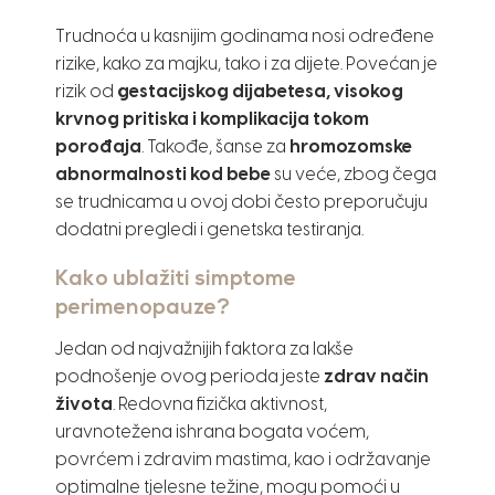
Trudnoća u kasnijim godinama nosi određene
rizike, kako za majku, tako i za dijete. Povećan je
rizik od
gestacijskog dijabetesa, visokog
krvnog pritiska i komplikacija tokom
porođaja
. Takođe, šanse za
hromozomske
abnormalnosti kod bebe
su veće, zbog čega
se trudnicama u ovoj dobi često preporučuju
dodatni pregledi i genetska testiranja.
Kako ublažiti simptome
perimenopauze?
Jedan od najvažnijih faktora za lakše
podnošenje ovog perioda jeste
zdrav način
života
. Redovna fizička aktivnost,
uravnotežena ishrana bogata voćem,
povrćem i zdravim mastima, kao i održavanje
optimalne tjelesne težine, mogu pomoći u