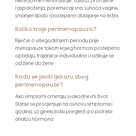
Neredovne menstruacije, valunzi, promjene
raspoloženja, poremećaji sna, suhoća vagine,
smanjen libido i postepeno dobijanje na težini.
Koliko traje perimenopauza?
Riječ je o višegodišnjem periodu prije
menopauze tokom kojeg hormoni postepeno
opadaju; trajanje je individualno i razlikuje se
od žene do žene.
Kada se javiti ljekaru zbog
perimenopauze?
Ako simptomi ometaju svakodnevni život.
Stanje se procjenjuje na osnovu simptoma i
godina, uz ginekološki pregled i po potrebi
analizu hormona.