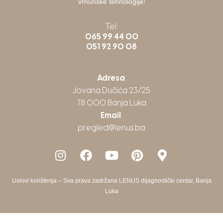
vrhunske tehnologije!
Tel:
065 99 44 00
051 92 90 08
Adresa
:
Jovana Dučića 23/25
78 000 Banja Luka
Email
:
pregled@lenus.ba
Uslovi korištenja
– Sva prava zadržana LENUS dijagnostički centar, Banja
Luka