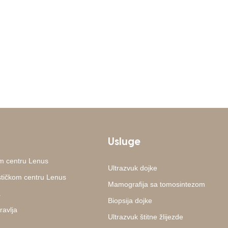
Usluge
m centru Lenus
Ultrazvuk dojke
ostičkom centru Lenus
Mamografija sa tomosintezom
a
Biopsija dojke
ravlja
Ultrazvuk štitne žlijezde