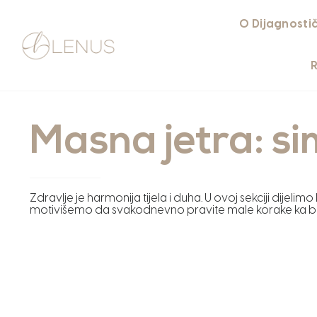
O Dijagnosti
Masna jetra: sim
Zdravlje je harmonija tijela i duha. U ovoj sekciji dijelim
motivišemo da svakodnevno pravite male korake ka bol