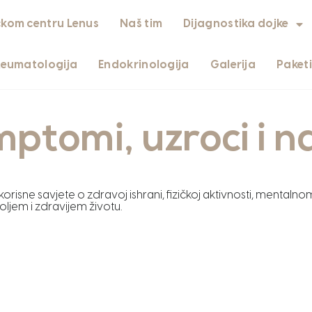
čkom centru Lenus
Naš tim
Dijagnostika dojke
Reumatologija
Endokrinologija
Galerija
Paket
ptomi, uzroci i na
o korisne savjete o zdravoj ishrani, fizičkoj aktivnosti, mentalno
jem i zdravijem životu.