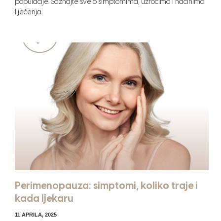
populacije. Saznajte sve o simptomima, uzrocima i načinima
liječenja.
Perimenopauza: simptomi, koliko traje i
kada ljekaru
11 APRILA, 2025