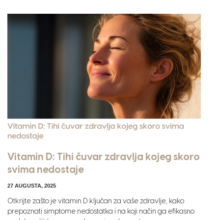
Vitamin D: Tihi čuvar zdravlja kojeg skoro
svima nedostaje
27 AUGUSTA, 2025
Otkrijte zašto je vitamin D ključan za vaše zdravlje, kako
prepoznati simptome nedostatka i na koji način ga efikasno