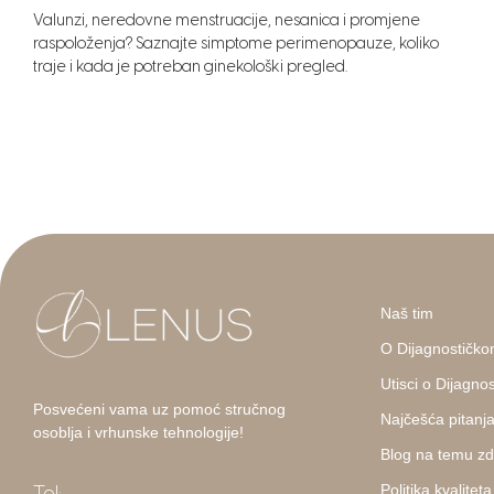
Valunzi, neredovne menstruacije, nesanica i promjene
raspoloženja? Saznajte simptome perimenopauze, koliko
traje i kada je potreban ginekološki pregled.
Naš tim
O Dijagnostičko
Utisci o Dijagn
Posvećeni vama uz pomoć stručnog
Najčešća pitanj
osoblja i vrhunske tehnologije!
Blog na temu zd
Politika kvaliteta