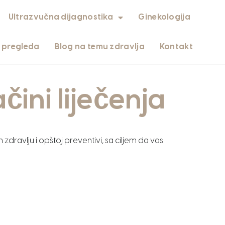
Ultrazvučna dijagnostika
Ginekologija
i pregleda
Blog na temu zdravlja
Kontakt
čini liječenja
m zdravlju i opštoj preventivi, sa ciljem da vas